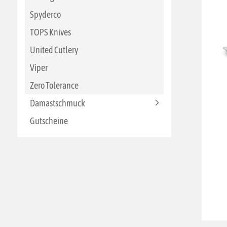
Spyderco
TOPS Knives
United Cutlery
Viper
Zero Tolerance
Damastschmuck
Gutscheine