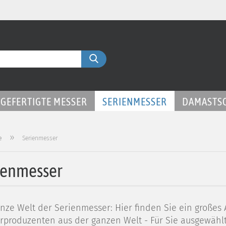
Liefer
Suche...
GEFERTIGTE MESSER
SERIENMESSER
DAMASTS
»
e
Serienmesser
ienmesser
nze Welt der Serienmesser: Hier finden Sie ein großes
rproduzenten aus der ganzen Welt - Für Sie ausgewählt