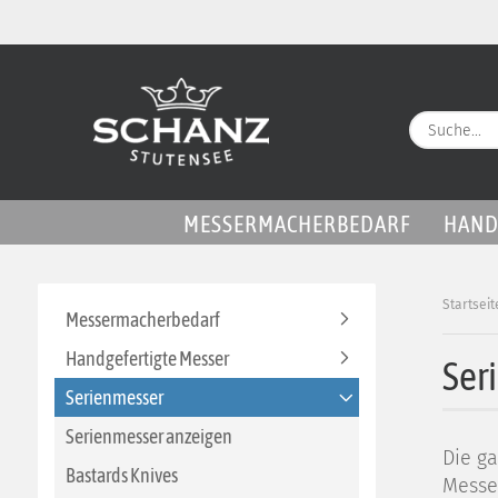
MESSERMACHERBEDARF
HAND
Startseit
Messermacherbedarf
Handgefertigte Messer
Ser
Serienmesser
Serienmesser anzeigen
Die ga
Bastards Knives
Messe