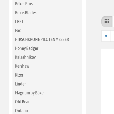
Böker Plus
Brous Blades
CRKT
Fox
«
HIRSCHKRONE PILOTENMESSER
Honey Badger
Kalashnikov
Kershaw
Kizer
Linder
Magnum by Böker
Old Bear
Ontario