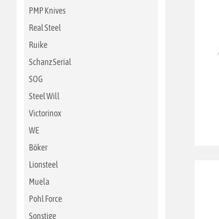
PMP Knives
Real Steel
Ruike
Schanz Serial
SOG
Steel Will
Victorinox
WE
Böker
Lionsteel
Muela
Pohl Force
Sonstige