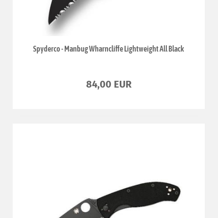
Spyderco - Manbug Wharncliffe Lightweight All Black
84,00 EUR