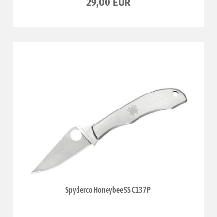
29,00 EUR
Spyderco Honeybee SS C137P