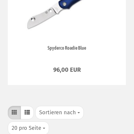
Spyderco Roadie Blue
96,00 EUR
Sortieren nach
Sortieren nach
pro Seite
20 pro Seite