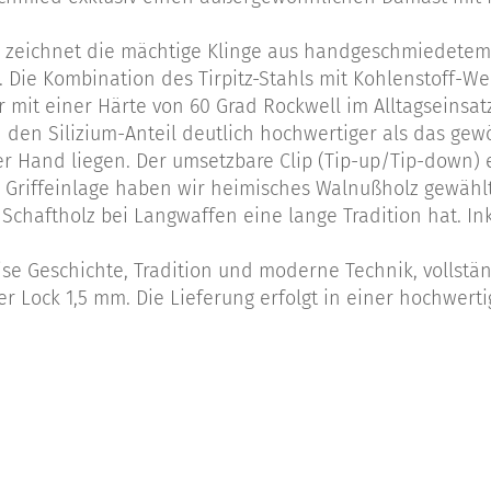
n zeichnet die mächtige Klinge aus handgeschmiedete
ie Kombination des Tirpitz-Stahls mit Kohlenstoff-We
mit einer Härte von 60 Grad Rockwell im Alltagseinsatz
den Silizium-Anteil deutlich hochwertiger als das gewö
er Hand liegen. Der umsetzbare Clip (Tip-up/Tip-down) 
ie Griffeinlage haben wir heimisches Walnußholz gewäh
haftholz bei Langwaffen eine lange Tradition hat. Inkl
ise Geschichte, Tradition und moderne Technik, vollstä
er Lock 1,5 mm. Die Lieferung erfolgt in einer hochwert