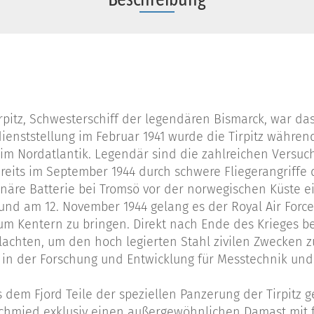
rpitz, Schwesterschiff der legendären Bismarck, war das
dienststellung im Februar 1941 wurde die Tirpitz währen
im Nordatlantik. Legendär sind die zahlreichen Versuc
reits im September 1944 durch schwere Fliegerangriffe d
ionäre Batterie bei Tromsö vor der norwegischen Küste 
 und am 12. November 1944 gelang es der Royal Air Force,
zum Kentern zu bringen. Direkt nach Ende des Krieges 
achten, um den hoch legierten Stahl zivilen Zwecken zu
der in der Forschung und Entwicklung für Messtechnik un
dem Fjord Teile der speziellen Panzerung der Tirpitz 
hmied exklusiv einen außergewöhnlichen Damast mit fa