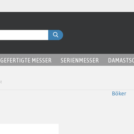
Liefer
Suche...
GEFERTIGTE MESSER
SERIENMESSER
DAMASTS
st
Böker