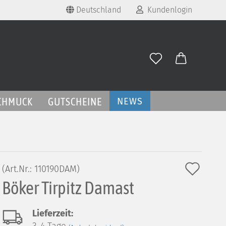
Deutschland
Kundenlogin
land
E-Mail
Passwort
CHMUCK
GUTSCHEINE
NEWS
Konto erstellen
Auf
(Art.Nr.:
110190DAM
)
Passwort vergessen?
Böker Tirpitz Damast
den
Merk
Lieferzeit: