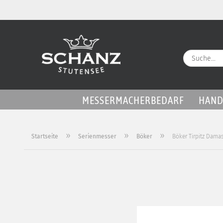
MESSERMACHERBEDARF
HAND
»
»
»
Startseite
Serienmesser
Böker
Böker Tirpitz Dama