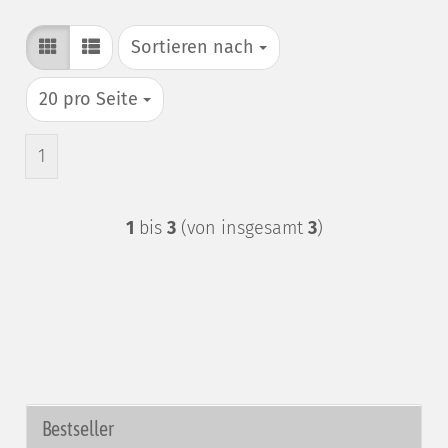
Sortieren nach
Sortieren nach
pro Seite
20 pro Seite
1
1
bis
3
(von insgesamt
3
)
Bestseller