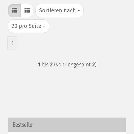
Sortieren nach
Sortieren nach
pro Seite
20 pro Seite
1
1
bis
2
(von insgesamt
2
)
Bestseller