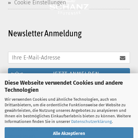
Cookie Einstellungen
Newsletter Anmeldung
JETZT ANMELDEN
Diese Webseite verwendet Cookies und andere
Technologien
Melden Sie sich noch heute zum Schanz-
Wir verwenden Cookies und ähnliche Technologien, auch von
Newsletter an und profitieren Sie von exklusiven
Drittanbietern, um die ordentliche Funktionsweise der Website zu
gewährleisten, die Nutzung unseres Angebotes zu analysieren und
Vergünstigungen. Sie können den Newsletter
Ihnen ein bestmögliches Einkaufserlebnis bieten zu können. Weitere
jederzeit kostenlos abbestellen. Die
Informationen finden Sie in unserer
Datenschutzerklärung
.
Kontaktdaten hierzu finden Sie in unserem
Alle Akzeptieren
Impressum.