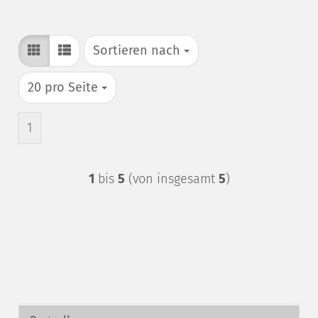
Sortieren nach
Sortieren nach
pro Seite
20 pro Seite
1
1
bis
5
(von insgesamt
5
)