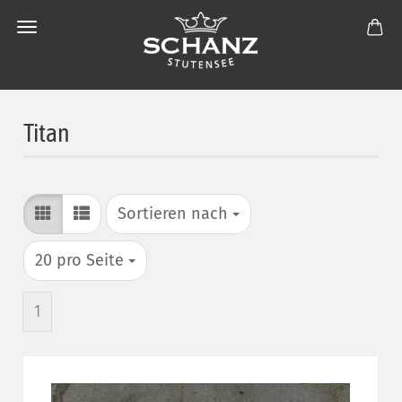
Titan
Sortieren nach
Sortieren nach
pro Seite
20 pro Seite
1