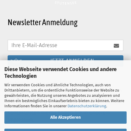
Newsletter Anmeldung
JETZT ANMELDEN
Diese Webseite verwendet Cookies und andere
Technologien
Melden Sie sich noch heute zum Schanz-
Wir verwenden Cookies und ähnliche Technologien, auch von
Newsletter an und profitieren Sie von exklusiven
Drittanbietern, um die ordentliche Funktionsweise der Website zu
gewährleisten, die Nutzung unseres Angebotes zu analysieren und
Vergünstigungen. Sie können den Newsletter
Ihnen ein bestmögliches Einkaufserlebnis bieten zu können. Weitere
jederzeit kostenlos abbestellen. Die
Informationen finden Sie in unserer
Datenschutzerklärung
.
Kontaktdaten hierzu finden Sie in unserem
Alle Akzeptieren
Impressum.