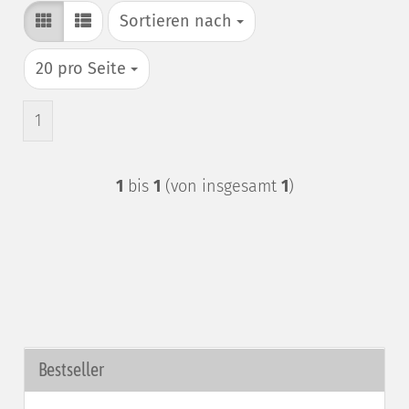
Sortieren nach
Sortieren nach
pro Seite
20 pro Seite
1
1
bis
1
(von insgesamt
1
)
Bestseller