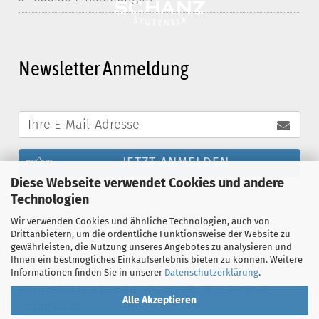
Newsletter Anmeldung
JETZT ANMELDEN
Diese Webseite verwendet Cookies und andere
Technologien
Melden Sie sich noch heute zum Schanz-
Wir verwenden Cookies und ähnliche Technologien, auch von
Newsletter an und profitieren Sie von exklusiven
Drittanbietern, um die ordentliche Funktionsweise der Website zu
gewährleisten, die Nutzung unseres Angebotes zu analysieren und
Vergünstigungen. Sie können den Newsletter
Ihnen ein bestmögliches Einkaufserlebnis bieten zu können. Weitere
jederzeit kostenlos abbestellen. Die
Informationen finden Sie in unserer
Datenschutzerklärung
.
Kontaktdaten hierzu finden Sie in unserem
Alle Akzeptieren
Impressum.