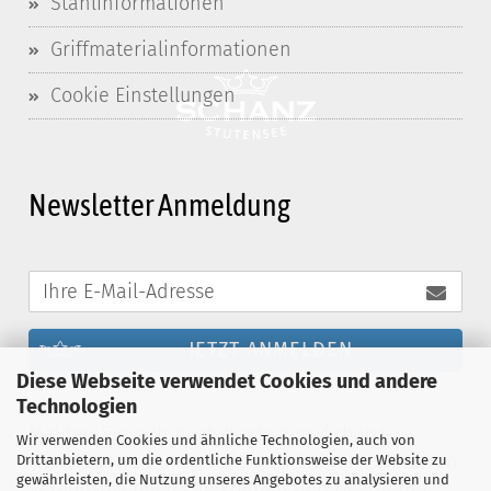
Stahlinformationen
Griffmaterialinformationen
Cookie Einstellungen
Newsletter Anmeldung
JETZT ANMELDEN
Diese Webseite verwendet Cookies und andere
Technologien
Melden Sie sich noch heute zum Schanz-
Wir verwenden Cookies und ähnliche Technologien, auch von
Newsletter an und profitieren Sie von exklusiven
Drittanbietern, um die ordentliche Funktionsweise der Website zu
gewährleisten, die Nutzung unseres Angebotes zu analysieren und
Vergünstigungen. Sie können den Newsletter