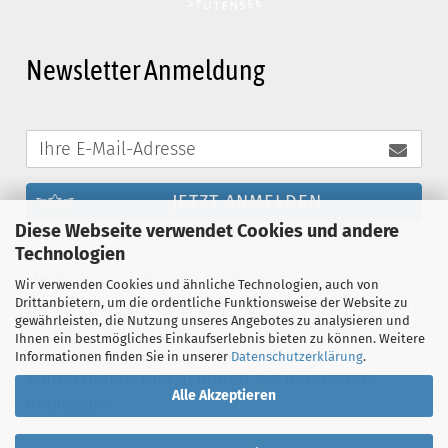
Newsletter Anmeldung
JETZT ANMELDEN
Diese Webseite verwendet Cookies und andere
Technologien
Melden Sie sich noch heute zum Schanz-
Wir verwenden Cookies und ähnliche Technologien, auch von
Newsletter an und profitieren Sie von exklusiven
Drittanbietern, um die ordentliche Funktionsweise der Website zu
gewährleisten, die Nutzung unseres Angebotes zu analysieren und
Vergünstigungen. Sie können den Newsletter
Ihnen ein bestmögliches Einkaufserlebnis bieten zu können. Weitere
jederzeit kostenlos abbestellen. Die
Informationen finden Sie in unserer
Datenschutzerklärung
.
Kontaktdaten hierzu finden Sie in unserem
Alle Akzeptieren
Impressum.