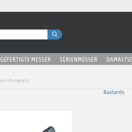
Liefer
Suche...
GEFERTIGTE MESSER
SERIENMESSER
DAMASTS
arncliffe MagnaCut
Bastards