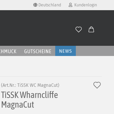
Deutschland
Kundenlogin
land
E-Mail
Passwort
CHMUCK
GUTSCHEINE
NEWS
Konto erstellen
Auf
(Art.Nr.:
TiSSK WC MagnaCut
)
Passwort vergessen?
TiSSK Wharncliffe
den
Merk
MagnaCut