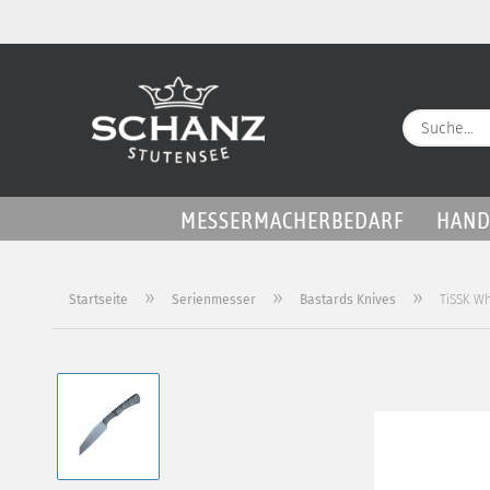
MESSERMACHERBEDARF
HAND
»
»
»
Startseite
Serienmesser
Bastards Knives
TiSSK Wh