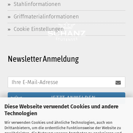
Stahlinformationen
Griffmaterialinformationen
Cookie Einstellungen
Newsletter Anmeldung
JETZT ANMELDEN
Diese Webseite verwendet Cookies und andere
Technologien
Melden Sie sich noch heute zum Schanz-
Wir verwenden Cookies und ähnliche Technologien, auch von
Newsletter an und profitieren Sie von exklusiven
Drittanbietern, um die ordentliche Funktionsweise der Website zu