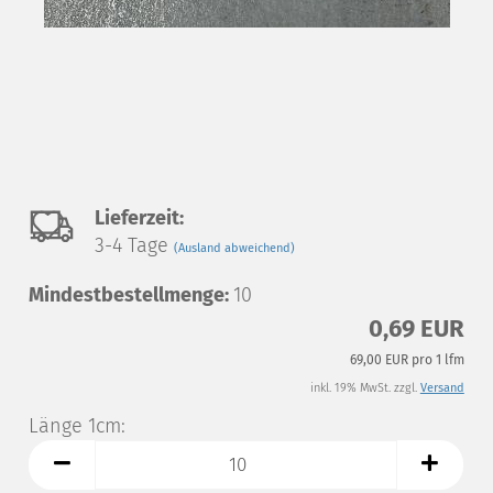
Auf
Lieferzeit:
3-4 Tage
(Ausland abweichend)
den
Mindestbestellmenge:
Merkzettel
10
0,69 EUR
69,00 EUR pro 1 lfm
inkl. 19% MwSt. zzgl.
Versand
Länge 1cm:
Länge
1cm