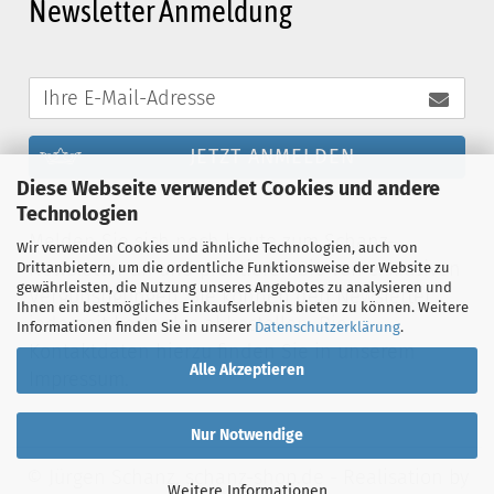
Newsletter Anmeldung
JETZT ANMELDEN
Diese Webseite verwendet Cookies und andere
Technologien
Melden Sie sich noch heute zum Schanz-
Wir verwenden Cookies und ähnliche Technologien, auch von
Newsletter an und profitieren Sie von exklusiven
Drittanbietern, um die ordentliche Funktionsweise der Website zu
gewährleisten, die Nutzung unseres Angebotes zu analysieren und
Vergünstigungen. Sie können den Newsletter
Ihnen ein bestmögliches Einkaufserlebnis bieten zu können. Weitere
jederzeit kostenlos abbestellen. Die
Informationen finden Sie in unserer
Datenschutzerklärung
.
Kontaktdaten hierzu finden Sie in unserem
Alle Akzeptieren
Impressum.
Nur Notwendige
© Jürgen Schanz, schanz-shop.de - Realisation by
Weitere Informationen