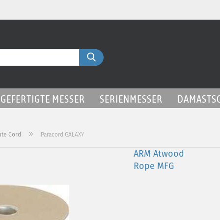
Liefer
Suche...
GEFERTIGTE MESSER
SERIENMESSER
DAMASTS
»
ute Cord
Paracord GALAXY
ARM Atwood
Rope MFG