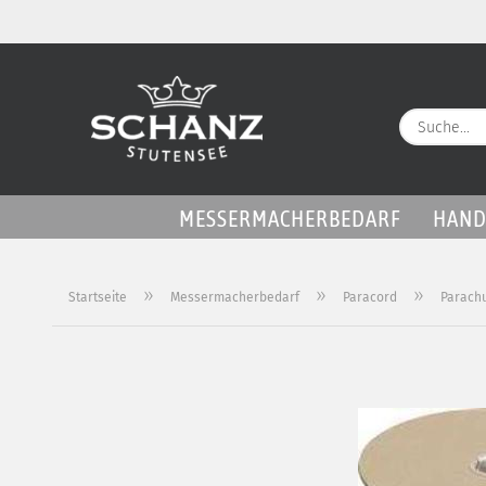
MESSERMACHERBEDARF
HAND
»
»
»
Startseite
Messermacherbedarf
Paracord
Parach