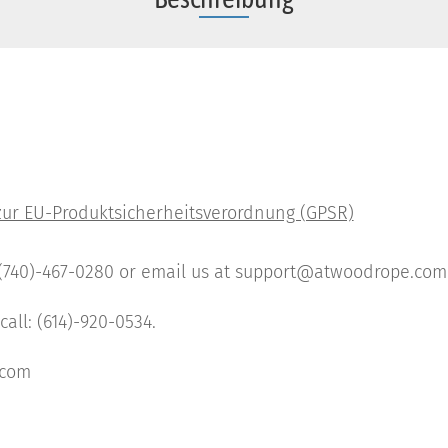
: (740)-467-0280 or email us at support@atwoodrope.com
all: (614)-920-0534.
.com