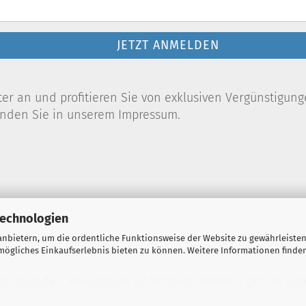
JETZT ANMELDEN
r an und profitieren Sie von exklusiven Vergünstigung
finden Sie in unserem Impressum.
Technologien
nbietern, um die ordentliche Funktionsweise der Website zu gewährleisten
ögliches Einkaufserlebnis bieten zu können. Weitere Informationen finden
z-shop.de - Realisation by
Michael Hömke
-
Online Sh