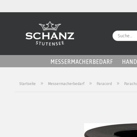
MESSERMACHERBEDARF
HAND
»
»
»
Startseite
Messermacherbedarf
Paracord
Parach