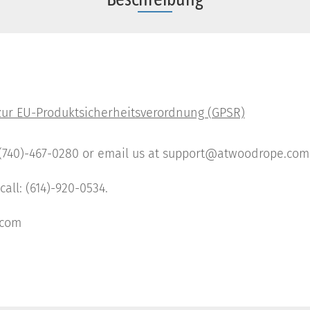
: (740)-467-0280 or email us at support@atwoodrope.com
all: (614)-920-0534.
.com