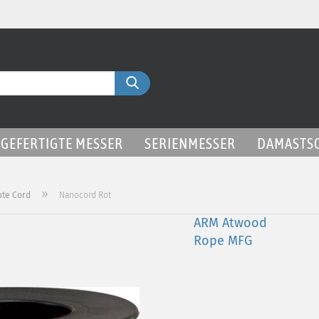
Liefer
Suche...
GEFERTIGTE MESSER
SERIENMESSER
DAMASTS
»
ute Cord
Nanocord Rot
ARM Atwood
Rope MFG