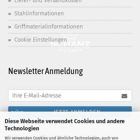
Liefer- und Versandkosten
Stahlinformationen
Griffmaterialinformationen
Cookie Einstellungen
Newsletter Anmeldung
JETZT ANMELDEN
Diese Webseite verwendet Cookies und andere
Technologien
Melden Sie sich noch heute zum Schanz-
Wir verwenden Cookies und ähnliche Technologien, auch von