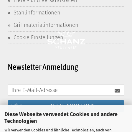
Liefer- und Versandkosten
Stahlinformationen
Griffmaterialinformationen
Cookie Einstellungen
Newsletter Anmeldung
JETZT ANMELDEN
Diese Webseite verwendet Cookies und andere
Technologien
Melden Sie sich noch heute zum Schanz-
Wir verwenden Cookies und ähnliche Technologien, auch von