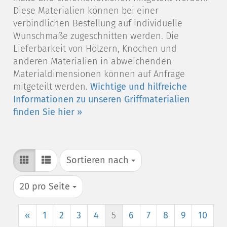
Diese Materialien können bei einer
verbindlichen Bestellung auf individuelle
Wunschmaße zugeschnitten werden. Die
Lieferbarkeit von Hölzern, Knochen und
anderen Materialien in abweichenden
Materialdimensionen können auf Anfrage
mitgeteilt werden.
Wichtige und hilfreiche
Informationen zu unseren Griffmaterialien
finden Sie hier »
Sortieren nach
Sortieren nach
pro Seite
20 pro Seite
«
1
2
3
4
5
6
7
8
9
10