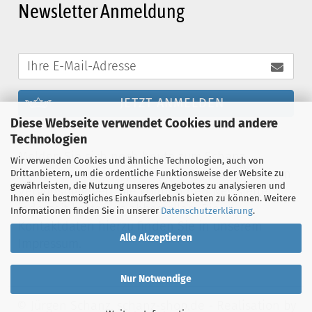
Newsletter Anmeldung
JETZT ANMELDEN
Diese Webseite verwendet Cookies und andere
Technologien
Melden Sie sich noch heute zum Schanz-
Wir verwenden Cookies und ähnliche Technologien, auch von
Newsletter an und profitieren Sie von exklusiven
Drittanbietern, um die ordentliche Funktionsweise der Website zu
gewährleisten, die Nutzung unseres Angebotes zu analysieren und
Vergünstigungen. Sie können den Newsletter
Ihnen ein bestmögliches Einkaufserlebnis bieten zu können. Weitere
jederzeit kostenlos abbestellen. Die
Informationen finden Sie in unserer
Datenschutzerklärung
.
Kontaktdaten hierzu finden Sie in unserem
Alle Akzeptieren
Impressum.
Nur Notwendige
© Jürgen Schanz, schanz-shop.de - Realisation by