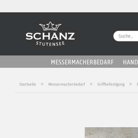
MESSERMACHERBEDARF
HAND
»
»
»
Startseite
Messermacherbedarf
Griffbefestigung