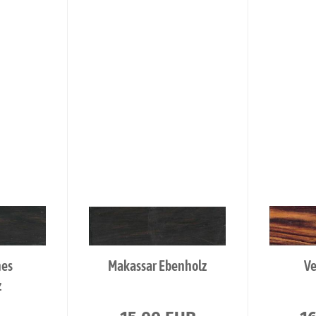
hes
Makassar Ebenholz
Ve
z