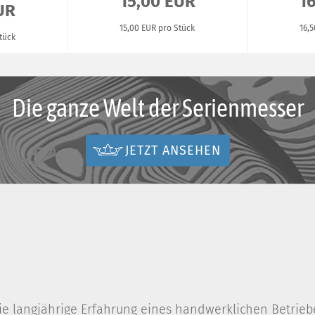
15,00 EUR
1
UR
15,00 EUR pro Stück
16,
tück
Die ganze Welt der Serienmesser
JETZT ANSEHEN
e langjährige Erfahrung eines handwerklichen Betriebes