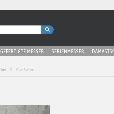
Liefer
Suche...
GEFERTIGTE MESSER
SERIENMESSER
DAMASTS
»
Fiber
Fiber Rot 1mm