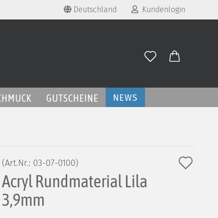
Deutschland
Kundenlogin
land
E-Mail
Passwort
CHMUCK
GUTSCHEINE
NEWS
Konto erstellen
Auf
(Art.Nr.:
03-07-0100
)
Passwort vergessen?
Acryl Rundmaterial Lila
den
Merk
3,9mm