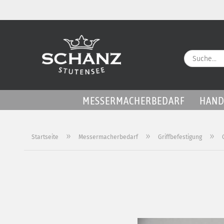
MESSERMACHERBEDARF
HAND
»
»
»
Startseite
Messermacherbedarf
Griffbefestigung