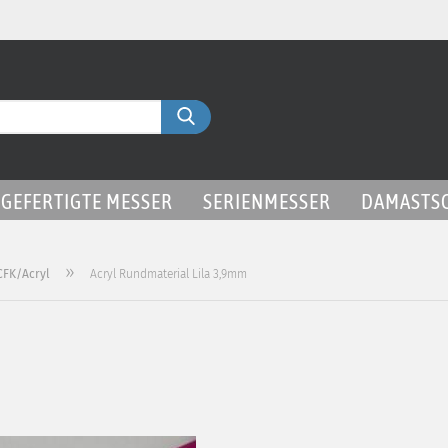
Liefer
Suche...
GEFERTIGTE MESSER
SERIENMESSER
DAMASTS
»
CFK/Acryl
Acryl Rundmaterial Lila 3,9mm