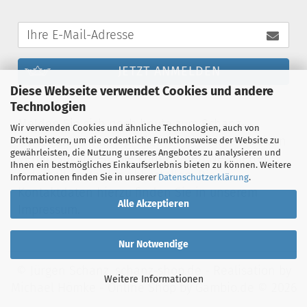
JETZT ANMELDEN
Diese Webseite verwendet Cookies und andere
Technologien
Melden Sie sich noch heute zum Schanz-
Wir verwenden Cookies und ähnliche Technologien, auch von
Newsletter an und profitieren Sie von exklusiven
Drittanbietern, um die ordentliche Funktionsweise der Website zu
gewährleisten, die Nutzung unseres Angebotes zu analysieren und
Vergünstigungen. Sie können den Newsletter
Ihnen ein bestmögliches Einkaufserlebnis bieten zu können. Weitere
jederzeit kostenlos abbestellen. Die
Informationen finden Sie in unserer
Datenschutzerklärung
.
Kontaktdaten hierzu finden Sie in unserem
Alle Akzeptieren
Impressum.
Nur Notwendige
© Jürgen Schanz, schanz-shop.de - Realisation by
Weitere Informationen
Michael Hömke
-
Online Shop
by Gambio.de © 2026