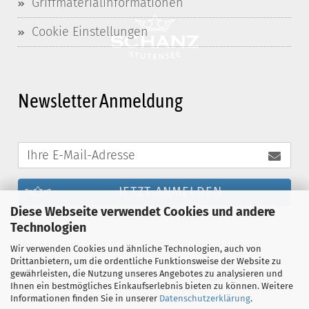
Griffmaterialinformationen
Cookie Einstellungen
Newsletter Anmeldung
JETZT ANMELDEN
Diese Webseite verwendet Cookies und andere
Technologien
Melden Sie sich noch heute zum Schanz-
Wir verwenden Cookies und ähnliche Technologien, auch von
Newsletter an und profitieren Sie von exklusiven
Drittanbietern, um die ordentliche Funktionsweise der Website zu
gewährleisten, die Nutzung unseres Angebotes zu analysieren und
Vergünstigungen. Sie können den Newsletter
Ihnen ein bestmögliches Einkaufserlebnis bieten zu können. Weitere
jederzeit kostenlos abbestellen. Die
Informationen finden Sie in unserer
Datenschutzerklärung
.